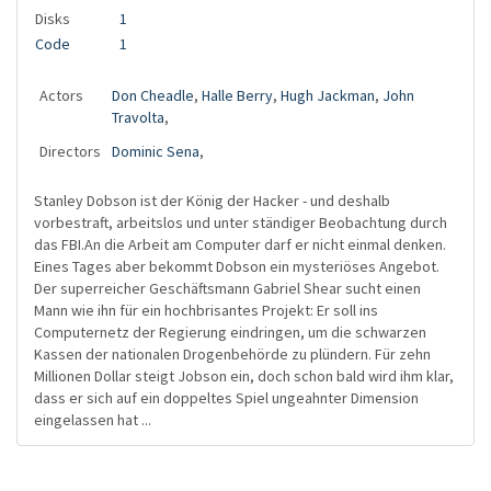
Disks
1
Code
1
Actors
Don Cheadle
,
Halle Berry
,
Hugh Jackman
,
John
Travolta
,
Directors
Dominic Sena
,
Stanley Dobson ist der König der Hacker - und deshalb
vorbestraft, arbeitslos und unter ständiger Beobachtung durch
das FBI.An die Arbeit am Computer darf er nicht einmal denken.
Eines Tages aber bekommt Dobson ein mysteriöses Angebot.
Der superreicher Geschäftsmann Gabriel Shear sucht einen
Mann wie ihn für ein hochbrisantes Projekt: Er soll ins
Computernetz der Regierung eindringen, um die schwarzen
Kassen der nationalen Drogenbehörde zu plündern. Für zehn
Millionen Dollar steigt Jobson ein, doch schon bald wird ihm klar,
dass er sich auf ein doppeltes Spiel ungeahnter Dimension
eingelassen hat ...