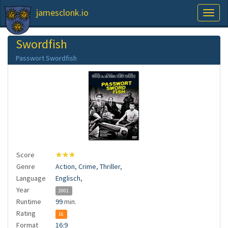
jamesclonk.io
Toggl
naviga
Swordfish
Passwort Swordfish
Score
★★★
Genre
Action
,
Crime
,
Thriller
,
Language
Englisch
,
Year
2001
Runtime
99
min.
Rating
16
Format
16:9