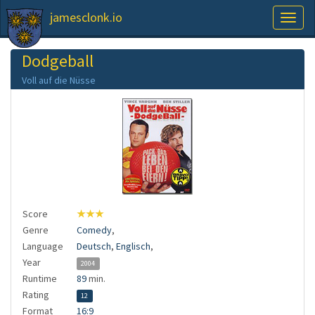
jamesclonk.io
Toggl
naviga
Dodgeball
Voll auf die Nüsse
Score
★★★
Genre
Comedy
,
Language
Deutsch
,
Englisch
,
Year
2004
Runtime
89
min.
Rating
12
Format
16:9