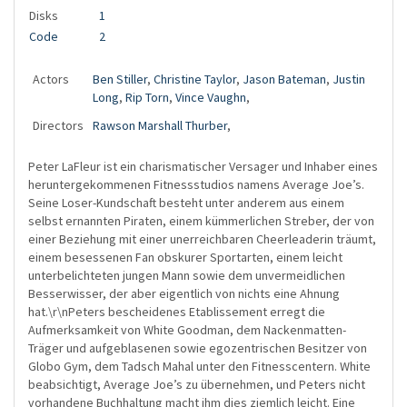
Disks
1
Code
2
Actors
Ben Stiller
,
Christine Taylor
,
Jason Bateman
,
Justin
Long
,
Rip Torn
,
Vince Vaughn
,
Directors
Rawson Marshall Thurber
,
Peter LaFleur ist ein charismatischer Versager und Inhaber eines
heruntergekommenen Fitnessstudios namens Average Joe’s.
Seine Loser-Kundschaft besteht unter anderem aus einem
selbst ernannten Piraten, einem kümmerlichen Streber, der von
einer Beziehung mit einer unerreichbaren Cheerleaderin träumt,
einem besessenen Fan obskurer Sportarten, einem leicht
unterbelichteten jungen Mann sowie dem unvermeidlichen
Besserwisser, der aber eigentlich von nichts eine Ahnung
hat.\r\nPeters bescheidenes Etablissement erregt die
Aufmerksamkeit von White Goodman, dem Nackenmatten-
Träger und aufgeblasenen sowie egozentrischen Besitzer von
Globo Gym, dem Tadsch Mahal unter den Fitnesscentern. White
beabsichtigt, Average Joe’s zu übernehmen, und Peters nicht
vorhandene Buchhaltung macht ihm dies ziemlich leicht. Eine