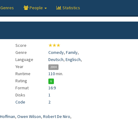
Genres
People
Statistics
Score
★★★
Genre
Comedy
,
Family
,
Language
Deutsch
,
Englisch
,
Year
2004
Runtime
110
min.
Rating
6
Format
16:9
Disks
1
Code
2
 Hoffman
,
Owen Wilson
,
Robert De Niro
,