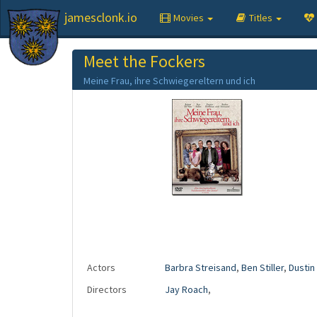
jamesclonk.io
Movies
Titles
Meet the Fockers
Meine Frau, ihre Schwiegereltern und ich
Actors
Barbra Streisand
,
Ben Stiller
,
Dustin
Directors
Jay Roach
,