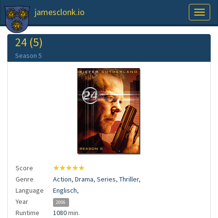
jamesclonk.io
Toggl
naviga
24 (5)
Season 5
Score
★★★★★
Genre
Action
,
Drama
,
Series
,
Thriller
,
Language
Englisch
,
Year
2006
Runtime
1080
min.