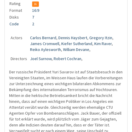
Rating
16
Format
16:9
Disks
7
Code
2
Actors
Carlos Bernard
,
Dennis Haysbert
,
Gregory Itzin
,
James Cromwell
,
Kiefer Sutherland
,
Kim Raver
,
Reiko Aylesworth
,
William Devane
,
Directors
Joel Surnow
,
Robert Cochran
,
Der russische Präsident Yuri Suvarov ist auf Staatsbesuch in den
Vereinigten Staaten, im Weissen Haus laufen die Vorbereitungen
zur Unterzeichnung eines wichtigen bilateralen Abkommens zur
Bekämpfung des internationalen Terrorismus auf Hochtouren.
Mitten in die hektische Betriebsamkeit bricht die Nachricht
hinein, dass auf einen wichtigen Politiker in Los Angeles ein
Attentat verübt wurde. Gleichzeitig werden ehemalige CTU
Agenten Opfer von Bombenanschlägen. Jack Bauer, der offiziell
für tot erklärt wurde, wird plötzlich vom Jäger zum Gejagten,
denn alle Indizien deuten darauf hin, dass er der Täter ist.
Verzweifelt sucht er nach einem Weg, seine Unschuld zu