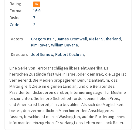
Rating
16
Format
16:9
Disks
7
Code
2
Actors
Gregory Itzin
,
James Cromwell
,
Kiefer Sutherland
,
Kim Raver
,
William Devane
,
Directors
Joel Surnow
,
Robert Cochran
,
Eine Serie von Terroranschlägen überzieht Amerika. Es
herrschen Zustände fast wie in Israel oder dem Irak, die Lage ist
verheerend. Die Medien propagieren Denunziantentum, das
Militär greift Ziele im eigenen Land an, und die Berater des
Präsidenten diskutieren darüber, Internierungslager für Muslime
einzurichten. Die Innere Sicherheit fordert einen hohen Preis,
und Amerika ist bereit, ihn zu bezahlen. Als sich die Möglichkeit
bietet, den vermeintlichen Mann hinter den Anschlägen zu
fassen, beschliesst man in Washington, auf die Forderung eines
Informanten einzugehen: Er verlangt das Leben von Jack Bauer.