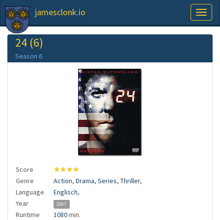
jamesclonk.io
Toggl
naviga
24 (6)
Season 6
Score
★★★★
Genre
Action
,
Drama
,
Series
,
Thriller
,
Language
Englisch
,
Year
2007
Runtime
1080
min.