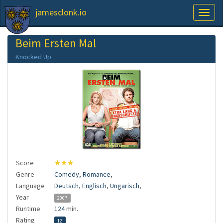
jamesclonk.io
Toggl
naviga
Beim Ersten Mal
Knocked Up
Score
★★★
Genre
Comedy
,
Romance
,
Language
Deutsch
,
Englisch
,
Ungarisch
,
Year
2007
Runtime
124
min.
Rating
12