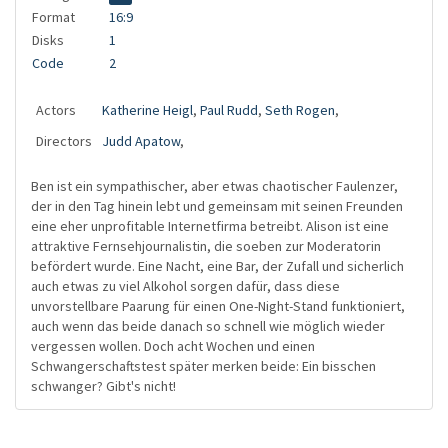
Format
16:9
Disks
1
Code
2
Actors
Katherine Heigl
,
Paul Rudd
,
Seth Rogen
,
Directors
Judd Apatow
,
Ben ist ein sympathischer, aber etwas chaotischer Faulenzer,
der in den Tag hinein lebt und gemeinsam mit seinen Freunden
eine eher unprofitable Internetfirma betreibt. Alison ist eine
attraktive Fernsehjournalistin, die soeben zur Moderatorin
befördert wurde. Eine Nacht, eine Bar, der Zufall und sicherlich
auch etwas zu viel Alkohol sorgen dafür, dass diese
unvorstellbare Paarung für einen One-Night-Stand funktioniert,
auch wenn das beide danach so schnell wie möglich wieder
vergessen wollen. Doch acht Wochen und einen
Schwangerschaftstest später merken beide: Ein bisschen
schwanger? Gibt's nicht!