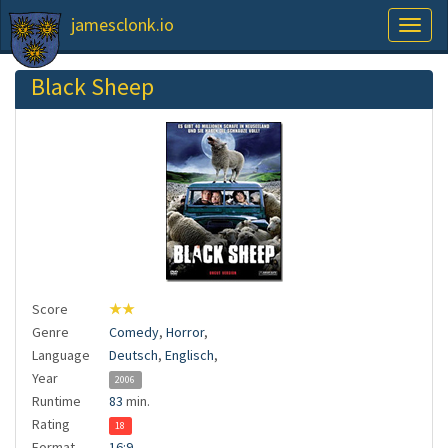
jamesclonk.io
Toggl
naviga
Black Sheep
Score
★★
Genre
Comedy
,
Horror
,
Language
Deutsch
,
Englisch
,
Year
2006
Runtime
83
min.
Rating
18
Format
16:9