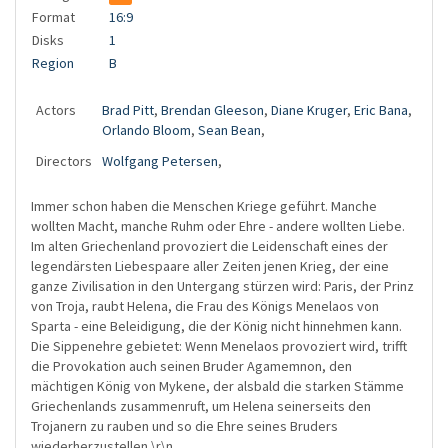
Format
16:9
Disks
1
Region
B
Actors
Brad Pitt
,
Brendan Gleeson
,
Diane Kruger
,
Eric Bana
,
Orlando Bloom
,
Sean Bean
,
Directors
Wolfgang Petersen
,
Immer schon haben die Menschen Kriege geführt. Manche
wollten Macht, manche Ruhm oder Ehre - andere wollten Liebe.
Im alten Griechenland provoziert die Leidenschaft eines der
legendärsten Liebespaare aller Zeiten jenen Krieg, der eine
ganze Zivilisation in den Untergang stürzen wird: Paris, der Prinz
von Troja, raubt Helena, die Frau des Königs Menelaos von
Sparta - eine Beleidigung, die der König nicht hinnehmen kann.
Die Sippenehre gebietet: Wenn Menelaos provoziert wird, trifft
die Provokation auch seinen Bruder Agamemnon, den
mächtigen König von Mykene, der alsbald die starken Stämme
Griechenlands zusammenruft, um Helena seinerseits den
Trojanern zu rauben und so die Ehre seines Bruders
wiederherzustellen.\r\n