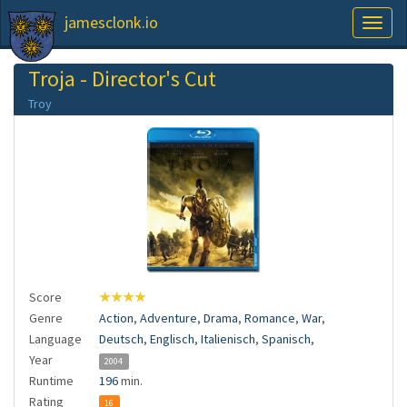
jamesclonk.io
Toggl
naviga
Troja - Director's Cut
Troy
Score
★★★★
Genre
Action
,
Adventure
,
Drama
,
Romance
,
War
,
Language
Deutsch
,
Englisch
,
Italienisch
,
Spanisch
,
Year
2004
Runtime
196
min.
Rating
16