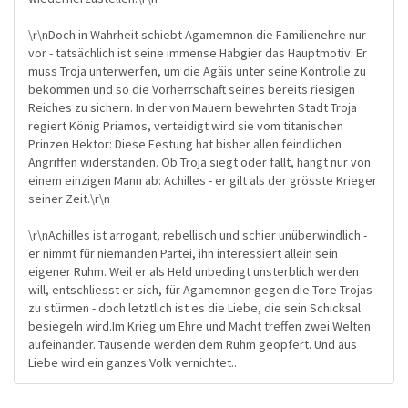
\r\nDoch in Wahrheit schiebt Agamemnon die Familienehre nur
vor - tatsächlich ist seine immense Habgier das Hauptmotiv: Er
muss Troja unterwerfen, um die Ägäis unter seine Kontrolle zu
bekommen und so die Vorherrschaft seines bereits riesigen
Reiches zu sichern. In der von Mauern bewehrten Stadt Troja
regiert König Priamos, verteidigt wird sie vom titanischen
Prinzen Hektor: Diese Festung hat bisher allen feindlichen
Angriffen widerstanden. Ob Troja siegt oder fällt, hängt nur von
einem einzigen Mann ab: Achilles - er gilt als der grösste Krieger
seiner Zeit.\r\n
\r\nAchilles ist arrogant, rebellisch und schier unüberwindlich -
er nimmt für niemanden Partei, ihn interessiert allein sein
eigener Ruhm. Weil er als Held unbedingt unsterblich werden
will, entschliesst er sich, für Agamemnon gegen die Tore Trojas
zu stürmen - doch letztlich ist es die Liebe, die sein Schicksal
besiegeln wird.Im Krieg um Ehre und Macht treffen zwei Welten
aufeinander. Tausende werden dem Ruhm geopfert. Und aus
Liebe wird ein ganzes Volk vernichtet..