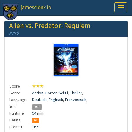
jamesclonk.io
Toggl
naviga
Alien vs. Predator: Requiem
AVP 2
Score
★★★
Genre
Action
,
Horror
,
Sci-Fi
,
Thriller
,
Language
Deutsch
,
Englisch
,
Französisch
,
Year
2007
Runtime
94
min.
Rating
16
Format
16:9