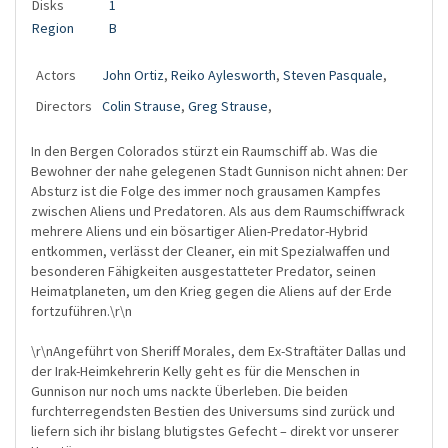
Disks
1
Region
B
Actors
John Ortiz
,
Reiko Aylesworth
,
Steven Pasquale
,
Directors
Colin Strause
,
Greg Strause
,
In den Bergen Colorados stürzt ein Raumschiff ab. Was die
Bewohner der nahe gelegenen Stadt Gunnison nicht ahnen: Der
Absturz ist die Folge des immer noch grausamen Kampfes
zwischen Aliens und Predatoren. Als aus dem Raumschiffwrack
mehrere Aliens und ein bösartiger Alien-Predator-Hybrid
entkommen, verlässt der Cleaner, ein mit Spezialwaffen und
besonderen Fähigkeiten ausgestatteter Predator, seinen
Heimatplaneten, um den Krieg gegen die Aliens auf der Erde
fortzuführen.\r\n
\r\nAngeführt von Sheriff Morales, dem Ex-Straftäter Dallas und
der Irak-Heimkehrerin Kelly geht es für die Menschen in
Gunnison nur noch ums nackte Überleben. Die beiden
furchterregendsten Bestien des Universums sind zurück und
liefern sich ihr bislang blutigstes Gefecht – direkt vor unserer