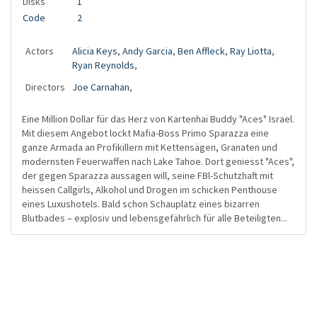
Disks
1
Code
2
Actors
Alicia Keys
,
Andy Garcia
,
Ben Affleck
,
Ray Liotta
,
Ryan Reynolds
,
Directors
Joe Carnahan
,
Eine Million Dollar für das Herz von Kartenhai Buddy "Aces" Israel.
Mit diesem Angebot lockt Mafia-Boss Primo Sparazza eine
ganze Armada an Profikillern mit Kettensägen, Granaten und
modernsten Feuerwaffen nach Lake Tahoe. Dort geniesst "Aces",
der gegen Sparazza aussagen will, seine FBl-Schutzhaft mit
heissen Callgirls, Alkohol und Drogen im schicken Penthouse
eines Luxushotels. Bald schon Schauplatz eines bizarren
Blutbades – explosiv und lebensgefährlich für alle Beteiligten...