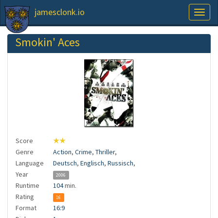
jamesclonk.io
Toggl
naviga
Smokin' Aces
Score
★★
Genre
Action
,
Crime
,
Thriller
,
Language
Deutsch
,
Englisch
,
Russisch
,
Year
2006
Runtime
104
min.
Rating
16
Format
16:9