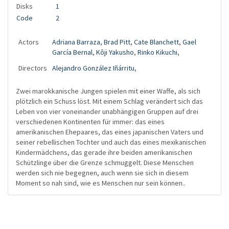
Disks
1
Code
2
Actors
Adriana Barraza
,
Brad Pitt
,
Cate Blanchett
,
Gael
García Bernal
,
Kôji Yakusho
,
Rinko Kikuchi
,
Directors
Alejandro González Iñárritu
,
Zwei marokkanische Jungen spielen mit einer Waffe, als sich
plötzlich ein Schuss löst. Mit einem Schlag verändert sich das
Leben von vier voneinander unabhängigen Gruppen auf drei
verschiedenen Kontinenten für immer: das eines
amerikanischen Ehepaares, das eines japanischen Vaters und
seiner rebellischen Tochter und auch das eines mexikanischen
Kindermädchens, das gerade ihre beiden amerikanischen
Schützlinge über die Grenze schmuggelt. Diese Menschen
werden sich nie begegnen, auch wenn sie sich in diesem
Moment so nah sind, wie es Menschen nur sein können..