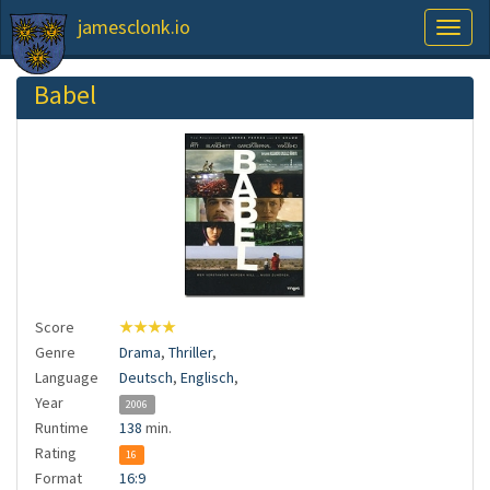
jamesclonk.io
Toggl
naviga
Babel
Score
★★★★
Genre
Drama
,
Thriller
,
Language
Deutsch
,
Englisch
,
Year
2006
Runtime
138
min.
Rating
16
Format
16:9