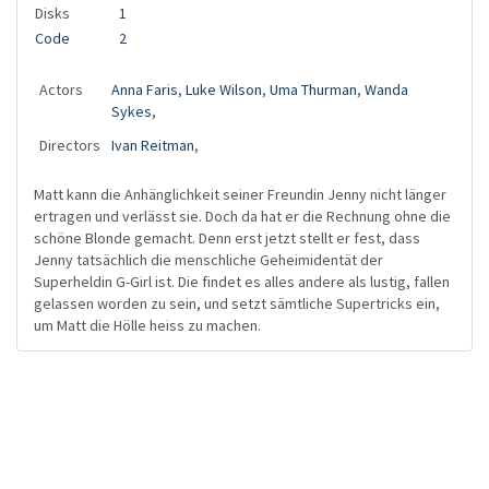
Disks
1
Code
2
Actors
Anna Faris
,
Luke Wilson
,
Uma Thurman
,
Wanda
Sykes
,
Directors
Ivan Reitman
,
Matt kann die Anhänglichkeit seiner Freundin Jenny nicht länger
ertragen und verlässt sie. Doch da hat er die Rechnung ohne die
schöne Blonde gemacht. Denn erst jetzt stellt er fest, dass
Jenny tatsächlich die menschliche Geheimidentät der
Superheldin G-Girl ist. Die findet es alles andere als lustig, fallen
gelassen worden zu sein, und setzt sämtliche Supertricks ein,
um Matt die Hölle heiss zu machen.