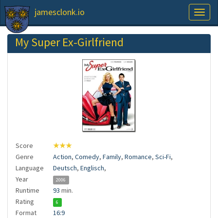
jamesclonk.io
Toggl
naviga
My Super Ex-Girlfriend
Score
★★★
Genre
Action
,
Comedy
,
Family
,
Romance
,
Sci-Fi
,
Language
Deutsch
,
Englisch
,
Year
2006
Runtime
93
min.
Rating
6
Format
16:9