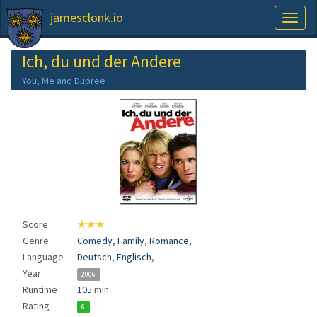
jamesclonk.io
Toggl
naviga
Ich, du und der Andere
You, Me and Dupree
Score
★★★
Genre
Comedy
,
Family
,
Romance
,
Language
Deutsch
,
Englisch
,
Year
2006
Runtime
105
min.
Rating
6