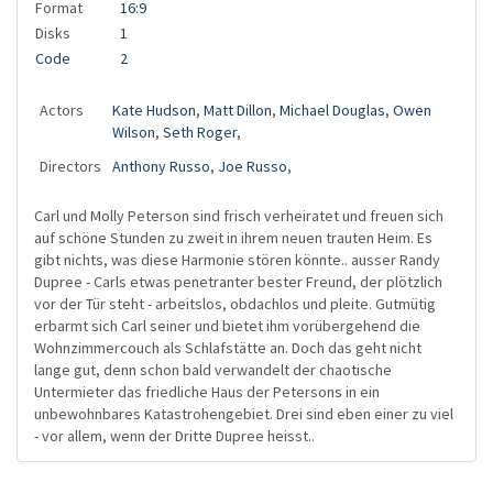
Format
16:9
Disks
1
Code
2
Actors
Kate Hudson
,
Matt Dillon
,
Michael Douglas
,
Owen
Wilson
,
Seth Roger
,
Directors
Anthony Russo
,
Joe Russo
,
Carl und Molly Peterson sind frisch verheiratet und freuen sich
auf schöne Stunden zu zweit in ihrem neuen trauten Heim. Es
gibt nichts, was diese Harmonie stören könnte.. ausser Randy
Dupree - Carls etwas penetranter bester Freund, der plötzlich
vor der Tür steht - arbeitslos, obdachlos und pleite. Gutmütig
erbarmt sich Carl seiner und bietet ihm vorübergehend die
Wohnzimmercouch als Schlafstätte an. Doch das geht nicht
lange gut, denn schon bald verwandelt der chaotische
Untermieter das friedliche Haus der Petersons in ein
unbewohnbares Katastrohengebiet. Drei sind eben einer zu viel
- vor allem, wenn der Dritte Dupree heisst..