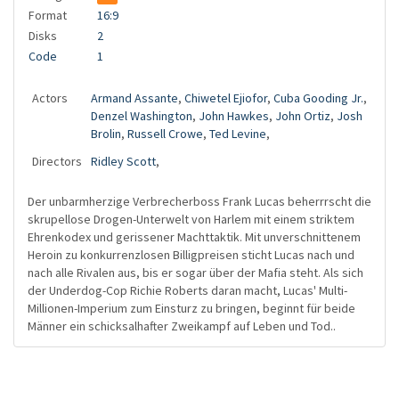
Format
16:9
Disks
2
Code
1
Actors
Armand Assante
,
Chiwetel Ejiofor
,
Cuba Gooding Jr.
,
Denzel Washington
,
John Hawkes
,
John Ortiz
,
Josh
Brolin
,
Russell Crowe
,
Ted Levine
,
Directors
Ridley Scott
,
Der unbarmherzige Verbrecherboss Frank Lucas beherrrscht die
skrupellose Drogen-Unterwelt von Harlem mit einem striktem
Ehrenkodex und gerissener Machttaktik. Mit unverschnittenem
Heroin zu konkurrenzlosen Billigpreisen sticht Lucas nach und
nach alle Rivalen aus, bis er sogar über der Mafia steht. Als sich
der Underdog-Cop Richie Roberts daran macht, Lucas' Multi-
Millionen-Imperium zum Einsturz zu bringen, beginnt für beide
Männer ein schicksalhafter Zweikampf auf Leben und Tod..