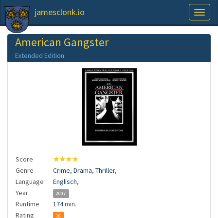
jamesclonk.io
Toggl
naviga
American Gangster
Extended Edition
Score
★★★★
Genre
Crime
,
Drama
,
Thriller
,
Language
Englisch
,
Year
2007
Runtime
174
min.
Rating
16