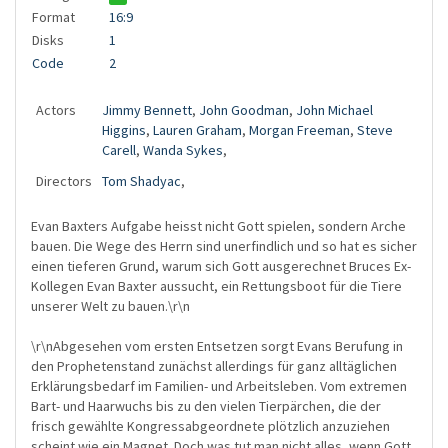
Format
16:9
Disks
1
Code
2
Actors
Jimmy Bennett
,
John Goodman
,
John Michael
Higgins
,
Lauren Graham
,
Morgan Freeman
,
Steve
Carell
,
Wanda Sykes
,
Directors
Tom Shadyac
,
Evan Baxters Aufgabe heisst nicht Gott spielen, sondern Arche
bauen. Die Wege des Herrn sind unerfindlich und so hat es sicher
einen tieferen Grund, warum sich Gott ausgerechnet Bruces Ex-
Kollegen Evan Baxter aussucht, ein Rettungsboot für die Tiere
unserer Welt zu bauen.\r\n
\r\nAbgesehen vom ersten Entsetzen sorgt Evans Berufung in
den Prophetenstand zunächst allerdings für ganz alltäglichen
Erklärungsbedarf im Familien- und Arbeitsleben. Vom extremen
Bart- und Haarwuchs bis zu den vielen Tierpärchen, die der
frisch gewählte Kongressabgeordnete plötzlich anzuziehen
scheint wie ein Magnet. Doch was tut man nicht alles, wenn Gott