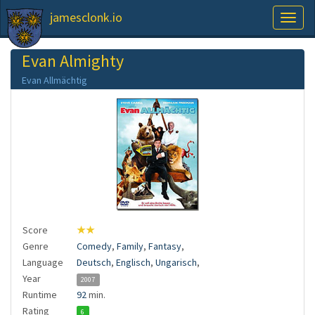
jamesclonk.io
Toggl
naviga
Evan Almighty
Evan Allmächtig
Score
★★
Genre
Comedy
,
Family
,
Fantasy
,
Language
Deutsch
,
Englisch
,
Ungarisch
,
Year
2007
Runtime
92
min.
Rating
6