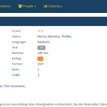
Genres
People
Statistics
Score
★★
Genre
Horror
,
Mystery
,
Thriller
,
Language
Deutsch
,
Year
1997
Runtime
105
min.
Rating
16
Format
16:9
Disks
1
Code
2
er
,
Tom Sizemore
,
osse Ausstellung über Aberglauben vorbereitet, die die finanzielle Zukunft