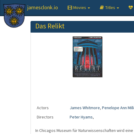
jamesclonk.io
Movies
Titles
Das Relikt
Actors
James Whitmore
,
Penelope Ann Mill
Directors
Peter Hyams
,
In Chicagos Museum für Naturwissenschaften wird eine gr