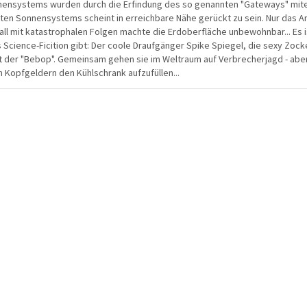
nnensystems wurden durch die Erfindung des so genannten "Gateways" mite
en Sonnensystems scheint in erreichbare Nähe gerückt zu sein. Nur das An
nfall mit katastrophalen Folgen machte die Erdoberfläche unbewohnbar... Es
s Science-Ficition gibt: Der coole Draufgänger Spike Spiegel, die sexy Zocke
t der "Bebop". Gemeinsam gehen sie im Weltraum auf Verbrecherjagd - aber
n Kopfgeldern den Kühlschrank aufzufüllen...