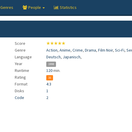
Genres
People
Statistics
Score
★★★★★
Genre
Action
,
Anime
,
Crime
,
Drama
,
Film Noir
,
Sci-Fi
,
Se
Language
Deutsch
,
Japanisch
,
Year
1998
Runtime
120
min.
Rating
16
Format
4:3
Disks
1
Code
2