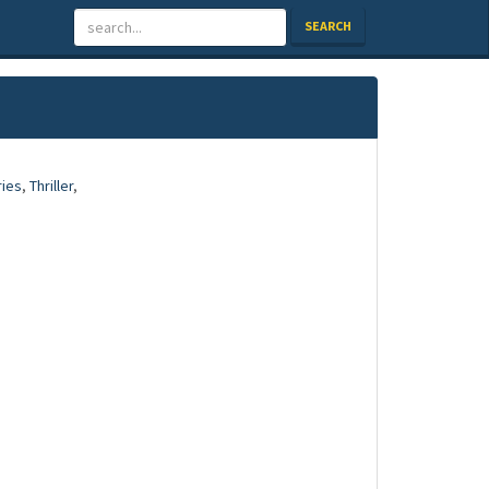
SEARCH
ries
,
Thriller
,