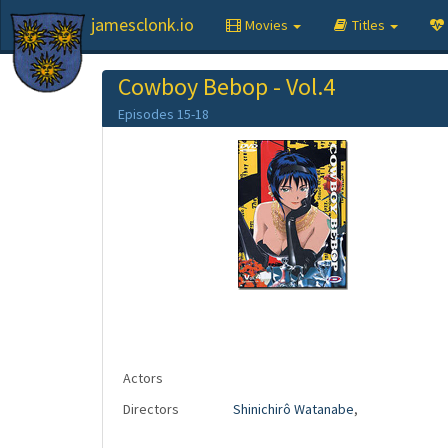
jamesclonk.io
Movies
Titles
Cowboy Bebop - Vol.4
Episodes 15-18
Actors
Directors
Shinichirô Watanabe
,