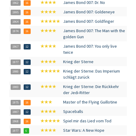
★★★★
James Bond 007: Dr. No
1962
16
★★★★
James Bond 007: Goldeneye
1995
16
★★★★★
James Bond 007: Goldfinger
1964
16
★★★★
James Bond 007: The Man with the
1974
16
golden Gun
★★★★
James Bond 007: You only live
1967
12
twice
★★★★
Krieg der Sterne
1977
12
★★★★★
Krieg der Sterne: Das Imperium
1980
12
schlägt zurück
★★★★
Krieg der Sterne: Die Rückkehr
1983
12
der Jedi-Ritter
★★★
Master of the Flying Guillotine
1975
16
★★★★
Spaceballs
1987
12
★★★★★
Spiel mir das Lied vom Tod
1968
16
★★★★
Star Wars: A New Hope
1977
6