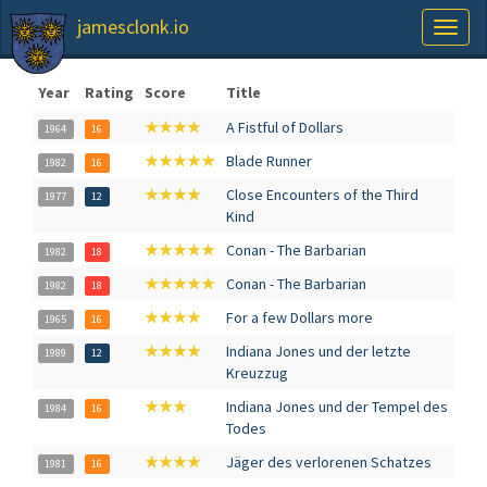
jamesclonk.io
Toggl
naviga
Year
Rating
Score
Title
★★★★
A Fistful of Dollars
1964
16
★★★★★
Blade Runner
1982
16
★★★★
Close Encounters of the Third
1977
12
Kind
★★★★★
Conan - The Barbarian
1982
18
★★★★★
Conan - The Barbarian
1982
18
★★★★
For a few Dollars more
1965
16
★★★★
Indiana Jones und der letzte
1989
12
Kreuzzug
★★★
Indiana Jones und der Tempel des
1984
16
Todes
★★★★
Jäger des verlorenen Schatzes
1981
16