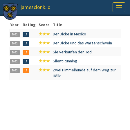
jamesclonk.io
Toggl
naviga
Year
Rating
Score
Title
★★★
Der Dicke in Mexiko
1972
12
★★★
Der Dicke und das Warzenschwein
1972
12
★★★
Sie verkaufen den Tod
1972
16
★★★
Silent Running
1972
12
★★★
Zwei Himmelhunde auf dem Weg zur
1972
16
Hölle