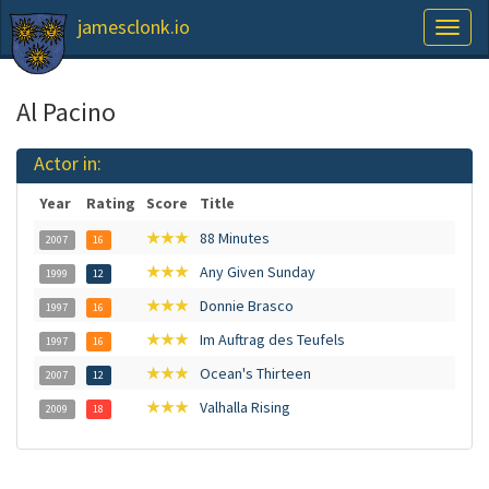
jamesclonk.io
Toggl
naviga
Al Pacino
Actor in:
Year
Rating
Score
Title
★★★
88 Minutes
2007
16
★★★
Any Given Sunday
1999
12
★★★
Donnie Brasco
1997
16
★★★
Im Auftrag des Teufels
1997
16
★★★
Ocean's Thirteen
2007
12
★★★
Valhalla Rising
2009
18